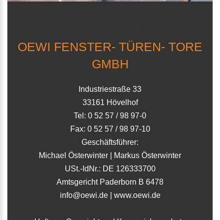
IMPRESSUM
OEWI FENSTER- TÜREN- TORE
GMBH
Industriestraße 33
33161 Hövelhof
Tel: 0 52 57 / 98 97-0
Fax: 0 52 57 / 98 97-10
Geschäftsführer:
Michael Österwinter | Markus Österwinter
USt.-IdNr.: DE 126333700
Amtsgericht Paderborn B 6478
info@oewi.de
|
www.oewi.de