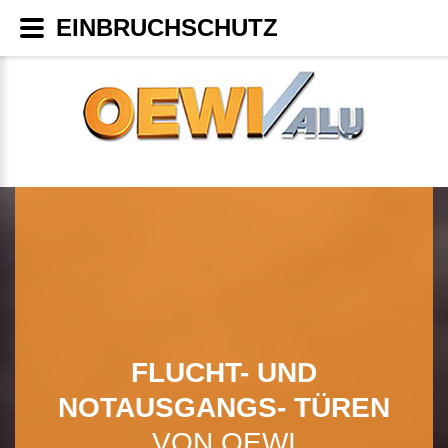
EINBRUCHSCHUTZ
FLUCHT- UND
NOTAUSGANGS- TÜREN
VON OEWI